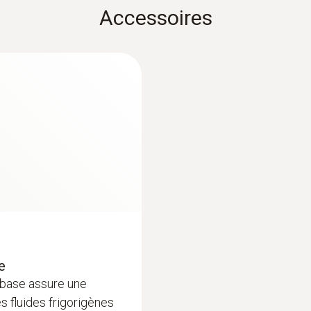
-10 à +50 °C
Accessoires
Paramètres de détection
ppm
Temps de réponse
<2 s
Détectables
HCFC, HFC, HFO, HCFO, HC (R290), et leurs mélange
Durée de vie du capteur
e
 base assure une
2 ans dans des conditions d’utilisation normales
es fluides frigorigènes