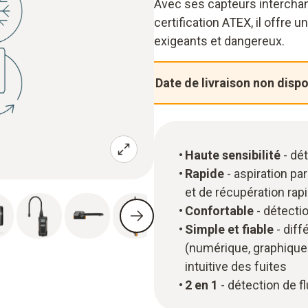
Avec ses capteurs interchan
certification ATEX, il offr
exigeants et dangereux.
Date de livraison non disp
Haute sensibilité
- dét
Rapide
- aspiration pa
et de récupération rapi
Confortable
- détectio
Simple et fiable
- diff
(numérique, graphique
intuitive des fuites
2 en 1
- détection de f