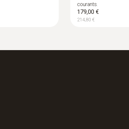
courants.
179,00 €
214,80 €