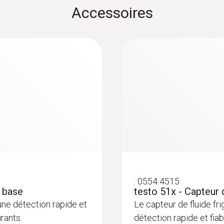
Accessoires
Étendue de mesure
1 ppm à 1,0 %vol C₄H₁₀
Résolution
1 ppm / 0,1 %vol (> 999 ppm)
:
0554 4515
 base
testo 51x - Capteur 
ne détection rapide et
Le capteur de fluide f
rants.
détection rapide et fiab