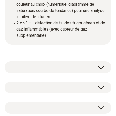
couleur au choix (numérique, diagramme de
saturation, courbe de tendance) pour une analyse
intuitive des fuites
2 en 1
– - détection de fluides frigorigènes et de
gaz inflammables (avec capteur de gaz
supplémentaire)
Le testo 515 Ex associe une performance
rapide et fiable à une conception conviviale.
Des taux de fuite jusqu’à 1 g/a peuvent être
Données techniques générales
détectés. Ainsi, une haute sensibilité d’une
part et la stabilité du capteur à long terme