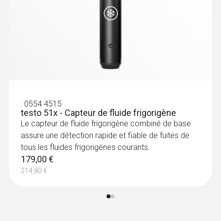
normales
Sensibilité
14 g/a – low; 1 g/a – high+; 3 g/a – high
Longueur du tube de sonde
:
0554 4515
295 mm
testo 51x - Capteur de fluide frigorigène
Le capteur de fluide frigorigène combiné de base
assure une détection rapide et fiable de fuites de
Autonomie
tous les fluides frigorigènes courants.
179,00 €
8 h
214,80 €
Type de pile
batterie lithium-ion rechargeable de 3400