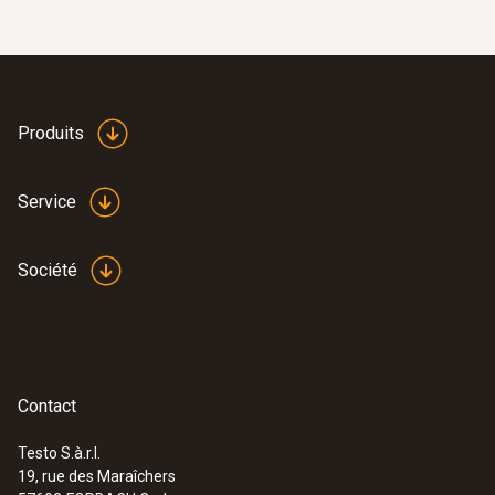
mAh
Température de stockage
-20 à +60 °C
Produits
Protection EX
Service
ATEX/UL CSA 60079-0, UL/CSA 60079-11,
zone 2
Société
Contact
Testo S.à.r.l.
19, rue des Maraîchers