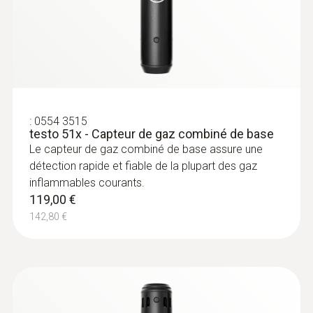
ppm; %vol; %LIE
environnements à atmosphère explosive.
Temps de réponse
<2 s
Détectables
:
0554 3515
testo 51x - Capteur de gaz combiné de base
Le capteur de gaz combiné de base assure une
HCFC, HFC, HFO, HCFO, HC (R290), et leurs
détection rapide et fiable de la plupart des gaz
mélanges
inflammables courants.
119,00 €
Alarme en cas de fuite
142,80 €
optical_audible_alarm; vibrante
Durée de vie du capteur
2 ans dans des conditions d’utilisation