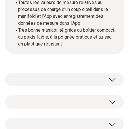
Toutes les valeurs de mesure relatives au
processus de charge d’un coup d’œil dans le
manifold et l’App avec enregistrement des
données de mesure dans l’App
Très bonne maniabilité grâce au boîtier compact,
au poids faible, à la poignée pratique et au sac
en plastique résistant
Mesurer le poids du fluide frigorigène de
manière rapide, précise et confortable – c’est
seulement possible avec la balance
Données techniques générales
numérique de fluide frigorigène testo 560i.