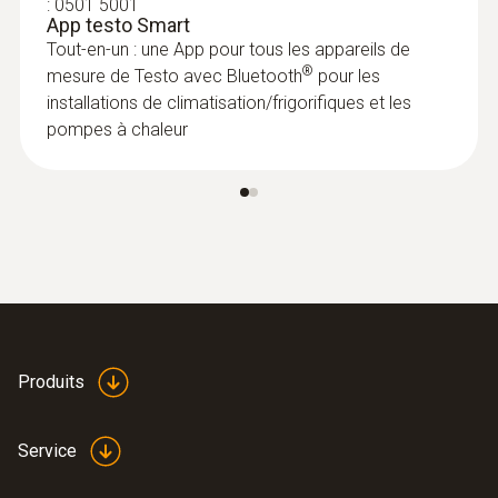
:
0563 0003 10
:
0501 5001
Flexibilité élevée en extérieur à des
Kit climaticien testo Smart Probes
App testo Smart
508,00 €
températures de -10 à 50°
Tout-en-un : une App pour tous les appareils de
®
609,60 €
mesure de Testo avec Bluetooth
pour les
installations de climatisation/frigorifiques et les
pompes à chaleur
Produits
Service
:
0563 0002 41
Kit de contrôle Plus testo Smart Probes