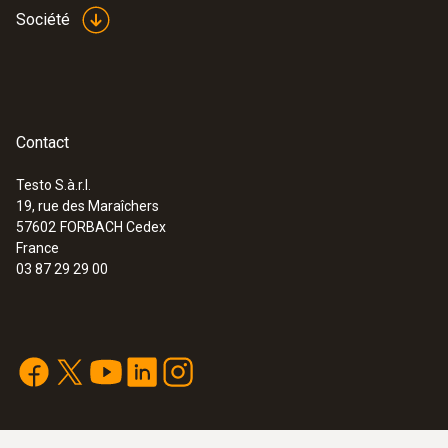
climatisation & réfrigération
Société
556,00 €
667,20 €
Contact
Testo S.à.r.l.
19, rue des Maraîchers
57602
FORBACH Cedex
France
03 87 29 29 00
:
0563 0002 10
Kit de contrôle testo Smart Probes
climatisation & réfrigération