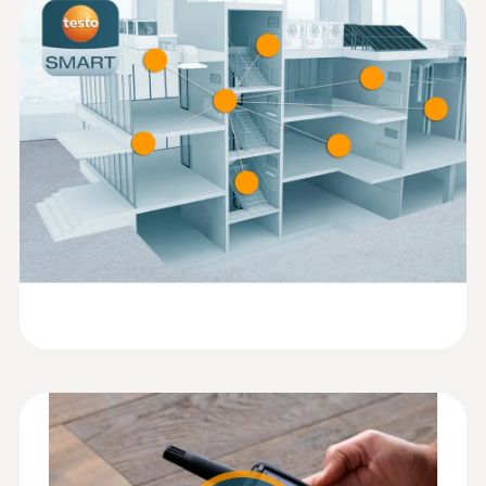
(
31.43 KB
)
2,5 %HR (5 à 95 %HR)
conformity testo 625
Résolution
Mode d‘emploi testo 625
(
1.18 MB
)
0,1 %HR
Quickstart testo 625
(
2.0 MB
)
Données techniques générales
Poids
199 g
Dimensions
208 x 60 x 28 mm
Sonde: 12 x 15 mm