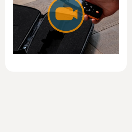
Température de service
Sonde: -20 à +70 °C
-20 à +50 °C
Matériau du produit / du boîtier
ABS + PC / TPE
Indice de protection
IP 20
Autonomie
100 h