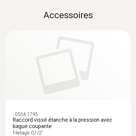
* stabilité à long terme: ≤ ±1 %HR / an
Accessoires
:
0555 6381
testo 6381 - Transmetteur de pression
différentielle avec calcul d’écoulement
:
0554 1795
Raccord vissé étanche à la pression avec
bague coupante
Filetage G1/2"