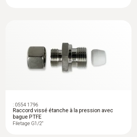
:
0555 6681
testo 6681 - Transmetteur de
température et d’humidité pour les
applications critiques et exigeantes
1 081,00 €
1 297,20 €
:
0554 1796
Raccord vissé étanche à la pression avec
bague PTFE
Filetage G1/2"