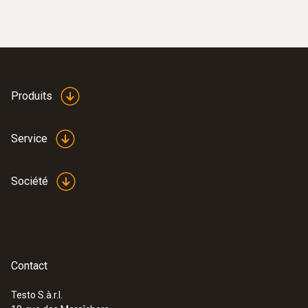
Produits
Service
Société
Contact
Testo S.à.r.l.