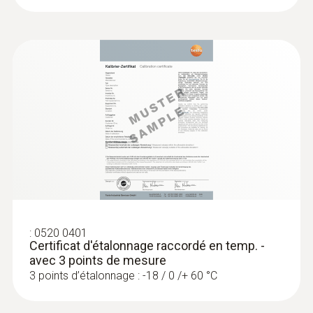
Taille de l’écran
préperceur fourni pour les produits
surgelés, vous pouvez mesurer la
une ligne TC de type K
température à cœur même dans les
denrées alimentaires congelées. Une
Température de stockage
conservation sûre de ce thermomètre
-40 à +70 °C
HACCP est en outre possible grâce a
support mural / clip pour ceinture et au
capuchon de protection de la sonde de
pénétration.
:
0520 0401
Certificat d'étalonnage raccordé en temp. -
avec 3 points de mesure
3 points d’étalonnage : -18 / 0 /+ 60 °C