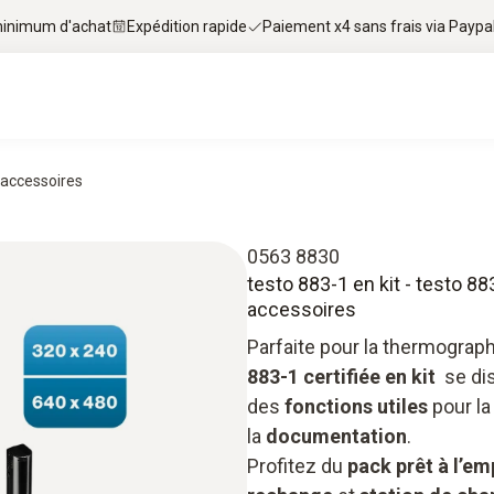
 minimum d'achat
Expédition rapide
Paiement x4 sans frais via Paypa
 accessoires
0563 8830
testo 883-1 en kit - testo 88
accessoires
Parfaite pour la thermograph
883-1 certifiée en kit
se di
des
fonctions utiles
pour l
la
documentation
.
Profitez du
pack prêt à l’em