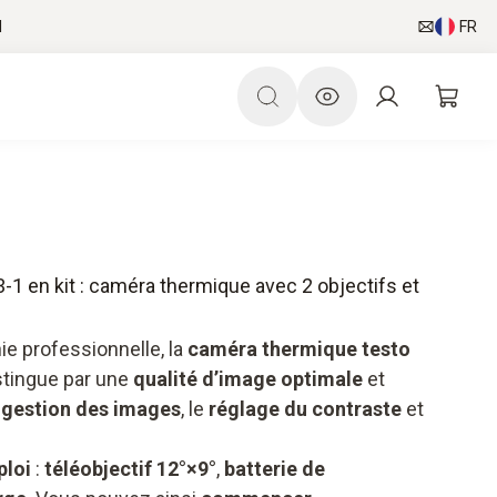
l
FR
3-1 en kit : caméra thermique avec 2 objectifs et
ie professionnelle, la
caméra thermique testo
stingue par une
qualité d’image optimale
et
a
gestion des images
, le
réglage du contraste
et
ploi
:
téléobjectif 12°×9°
,
batterie de