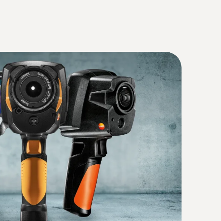
(
2.92 MB
)
e - pour la caméra thermique
our prolonger l’autonomie
(
33.14 KB
)
(
1.9 MB
)
améra thermique testo 883-2 avec
° et des accessoires
ésolution infrarouge de 320 x 240 pixels (640
(
2.8 MB
)
echnologie testo SuperResolution)
charging station
(
32.54 KB
)
(
231.35 KB
)
tecter de manière fiable les augmentations de