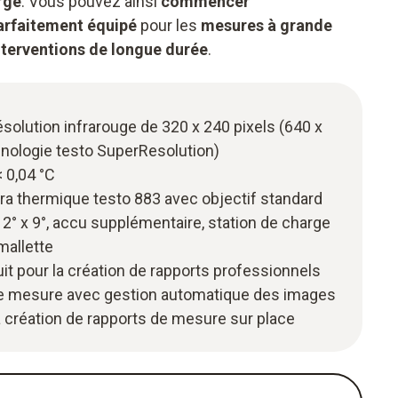
rge
. Vous pouvez ainsi
commencer
arfaitement équipé
pour les
mesures à grande
nterventions de longue durée
.
ésolution infrarouge de 320 x 240 pixels (640 x
hnologie testo SuperResolution)
 0,04 °C
ra thermique testo 883 avec objectif standard
 12° x 9°, accu supplémentaire, station de charge
mallette
uit pour la création de rapports professionnels
u de mesure avec gestion automatique des images
la création de rapports de mesure sur place