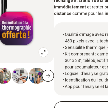
rechange
et
station de cha
immédiatement
et rester
p
distance
comme pour les
i
Qualité d’image avec r
480 pixels avec la tec
Sensibilité thermique <
Kit comprenant : camé
30° x 23°, téléobjectif
pour accumulateur et 
Logiciel d’analyse grat
Identification du lie
App pour l’analyse et 