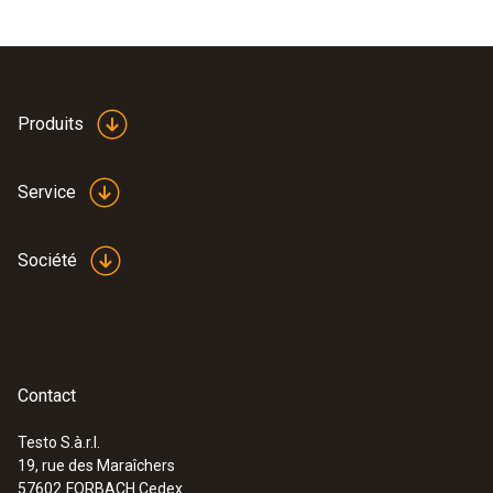
Produits
Service
Société
Contact
Testo S.à.r.l.
19, rue des Maraîchers
57602
FORBACH Cedex