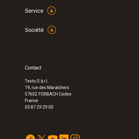
Service
Société
Contact
:
0554 1203
Kit pression gaz
Testo S.à.r.l.
19, rue des Maraîchers
57602
FORBACH Cedex
France
03 87 29 29 00