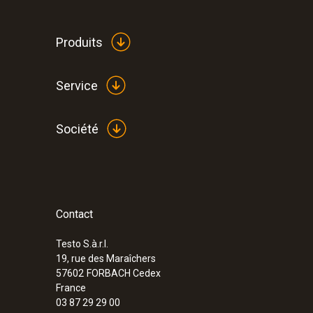
Produits
Service
Société
Contact
:
0563 0885 X1 E1
testo 885 Kit de diagnostic des bâtime
thermique testo 885 avec sonde d’humid
Testo S.à.r.l.
19, rue des Maraîchers
57602
FORBACH Cedex
France
03 87 29 29 00