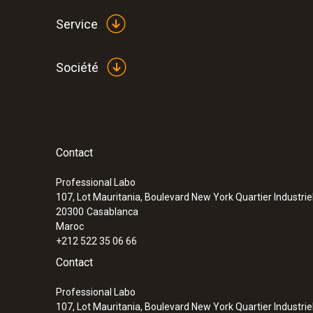
Service
Société
Contact
:
0572 2014
testo 160 IAQ - Enregistreur de données
capteurs intégrés pour la température, l’
Professional Labo
107, Lot Mauritania, Boulevard New York Quartier Industrie
la pression atmosphérique
20300
Casablanca
Maroc
+212 522 35 06 66
Contact
Professional Labo
107, Lot Mauritania, Boulevard New York Quartier Industrie