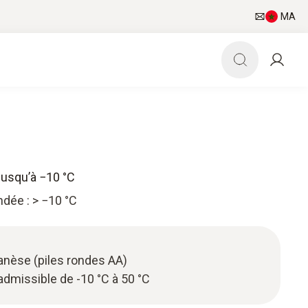
MA
n jusqu’à −10 °C
dée : > −10 °C
anèse (piles rondes AA)
dmissible de -10 °C à 50 °C