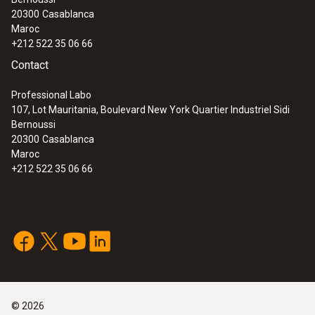
Sonde à fil chaud (numérique) - avec
20300
Casablanca
capteur de température, avec fil
Maroc
+212 522 35 06 66
Contact
Professional Labo
107, Lot Mauritania, Boulevard New York Quartier Industriel Sidi
Bernoussi
20300
Casablanca
Maroc
+212 522 35 06 66
:
0635 1026
Sonde à fil chaud (Ø 7,5 mm,
numérique) - avec capteur de
©
2026
température, avec fil