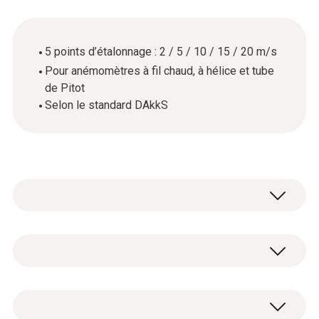
5 points d’étalonnage : 2 / 5 / 10 / 15 / 20 m/s
Pour anémomètres à fil chaud, à hélice et tube
de Pitot
Selon le standard DAkkS
Données techniques générales
Matériau du produit / du boîtier
Certificat d'étalonnage DAkkS écoulement
papier
avec 5 points d'étalonnage : 2 / 5 / 10 / 15 /