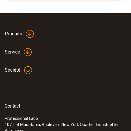
20 m/s.
Couleur du produit
white
Produits
Service
Société
Contact
Professional Labo
107, Lot Mauritania, Boulevard New York Quartier Industriel Sidi
:
0635 1032
Bernoussi