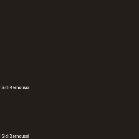
:
0555 6602
ce
testo 6602 - Sonde
montage dans les c
l Sidi Bernoussi
l Sidi Bernoussi