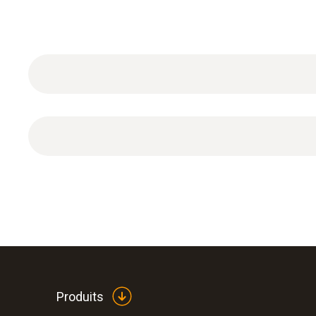
Certificat d’étalonnage DAkkS pour l’humidité av
Produits