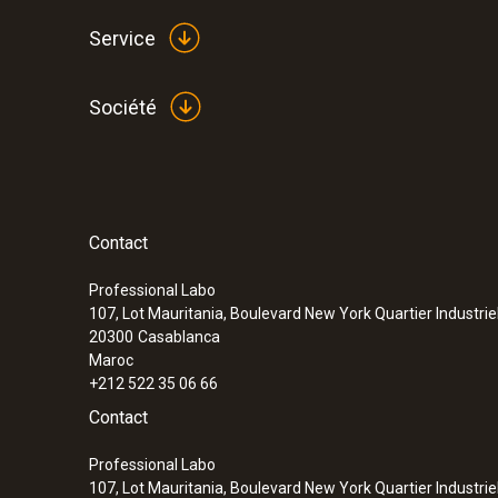
Service
Société
Contact
:
0555 6601
testo 6601 - Sonde climatique d’ambian
Professional Labo
107, Lot Mauritania, Boulevard New York Quartier Industrie
20300
Casablanca
Maroc
+212 522 35 06 66
Contact
Professional Labo
107, Lot Mauritania, Boulevard New York Quartier Industrie