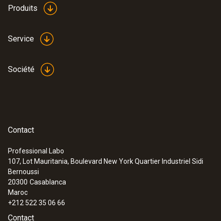
Produits
Service
Société
Contact
Professional Labo
107, Lot Mauritania, Boulevard New York Quartier Industriel Sidi
:
0563 0101
Bernoussi
Kit de température et pour l’huile de
20300
Casablanca
friture
Maroc
+212 522 35 06 66
Contact