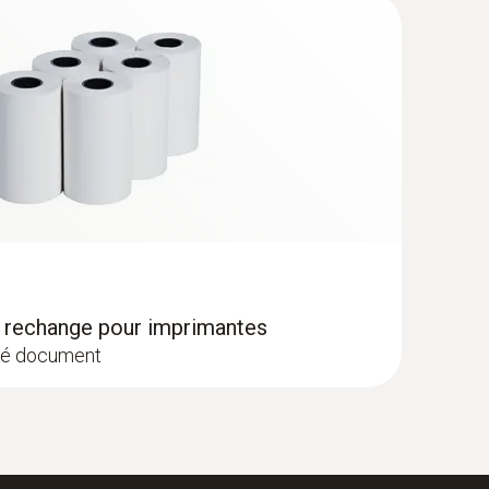
 rechange pour imprimantes
ité document
egistreur de données de température