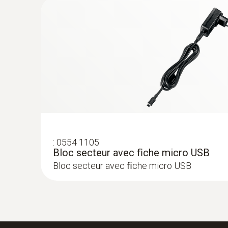
:
0554 1105
Bloc secteur avec ﬁche micro USB
:
0572 1750
Bloc secteur avec ﬁche micro USB
testo 175 T1 set - Enregistreurs de tem