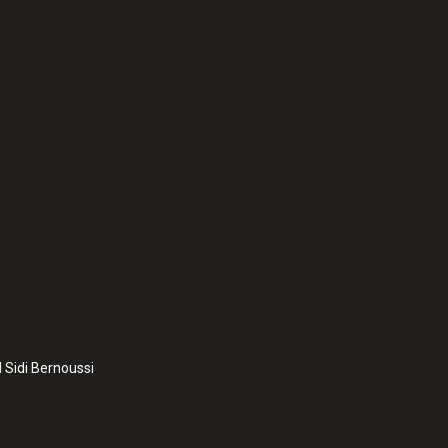
Autonomie
> 6 h (20 °C / 68 °F)
Durée de chargement de l'accumulateur
5-6 h
:
0572 1765
ure
testo 176 H1 - Enre
et l'humidité
l Sidi Bernoussi