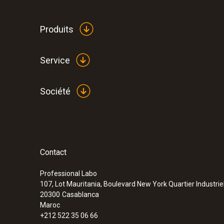
Produits
Service
Société
:
0572 1753
testo 175 T3 - Enregistreur de températ
Contact
Professional Labo
107, Lot Mauritania, Boulevard New York Quartier Industrie
20300
Casablanca
Maroc
+212 522 35 06 66