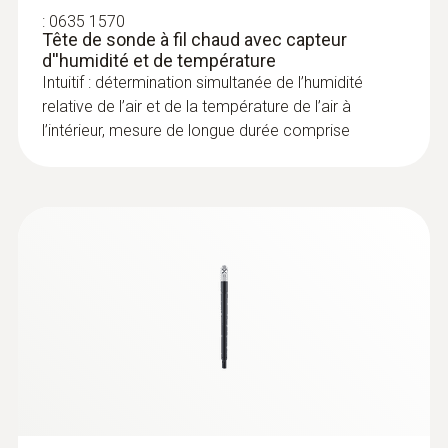
:
0635 1570
Tête de sonde à fil chaud avec capteur
Alcance radio
d''humidité et de température
Intuitif : détermination simultanée de l’humidité
20 m
relative de l’air et de la température de l’air à
l’intérieur, mesure de longue durée comprise
:
0636 9731
Sonde d''humidité et de température
®
(numérique) - avec Bluetooth