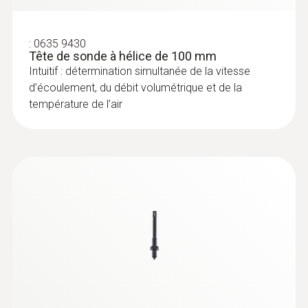
:
0636 9771
Sonde d'humidité et de température
très précise (numérique) - avec
:
0635 9430
®
Tête de sonde à hélice de 100 mm
Bluetooth
Intuitif : détermination simultanée de la vitesse
d’écoulement, du débit volumétrique et de la
température de l’air
:
0632 1272