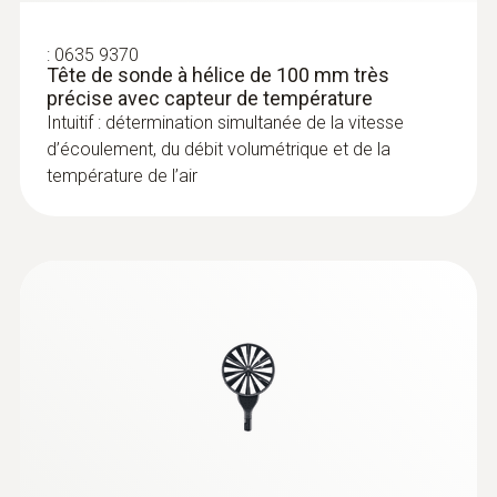
:
0635 9370
Tête de sonde à hélice de 100 mm très
:
0636 9772
précise avec capteur de température
Sonde d'humidité et de température
Intuitif : détermination simultanée de la vitesse
très précise (numérique) - avec fil
d’écoulement, du débit volumétrique et de la
température de l’air