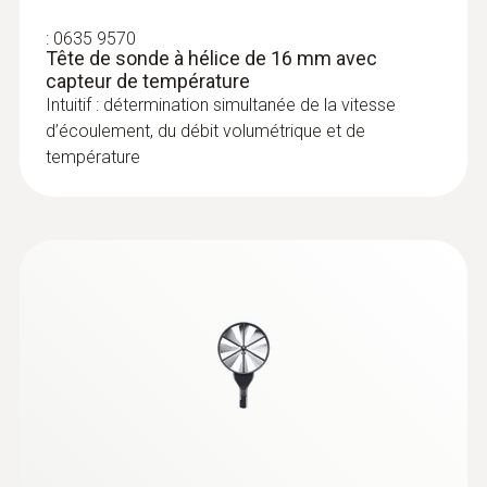
:
0635 9570
Tête de sonde à hélice de 16 mm avec
capteur de température
Intuitif : détermination simultanée de la vitesse
d’écoulement, du débit volumétrique et de
:
0636 9732
température
Sonde d'humidité et de température
(numérique) - avec fil