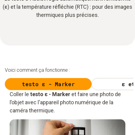
(ε) et la température réfléchie (RTC) : pour des images
thermiques plus précises.
Voici comment ça fonctionne :
testo ε - Marker
ε et
Coller le
testo ε - Marker
et faire une photo de
l’objet avec l'appareil photo numérique de la
caméra thermique.