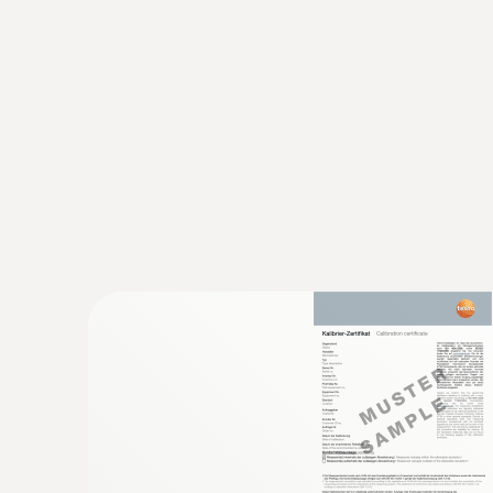
Données techniques générales
:
0563 0002 32
Kit CVC Ultimate testo Smart Probes