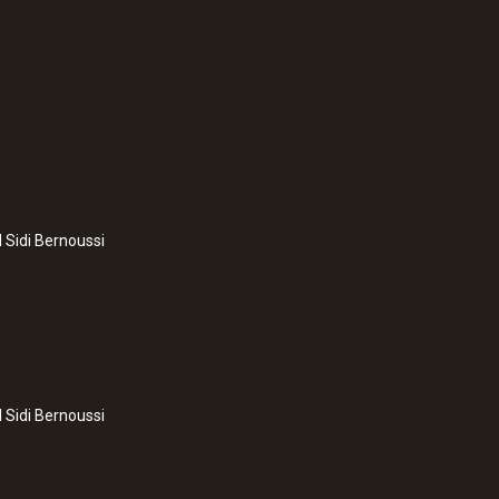
:
0572 1753
testo 175 T3 - Enre
l Sidi Bernoussi
l Sidi Bernoussi