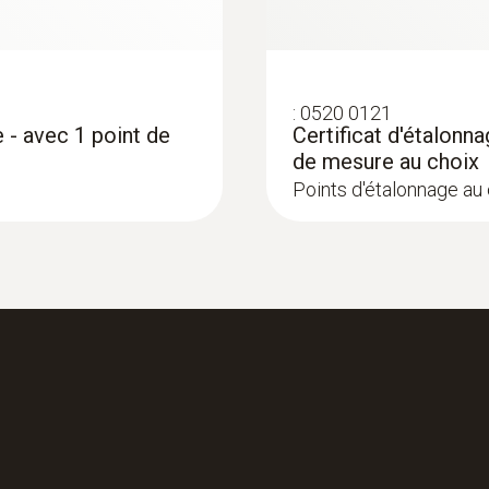
oui
Couleur du produit
:
0520 0121
 - avec 1 point de
Certificat d'étalonn
argent; Noir
de mesure au choix
Points d'étalonnage au 
Interfaces
:
0563 8314
Connecteur thermocouple
at »
Set testo 830-T4 -