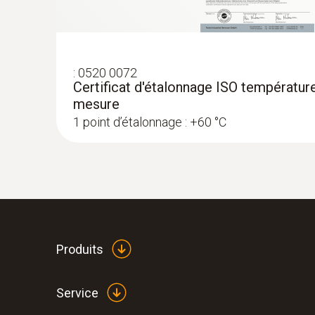
:
0520 0072
Certificat d'étalonnage ISO température
mesure
1 point d’étalonnage : +60 °C
:
0563 4357
Set testo 435-4 - Kit « Analyseur de clim
Produits
Service