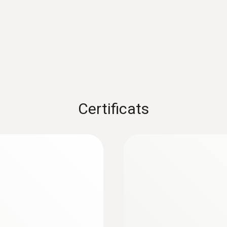
1) Selon norme EN 60584-1, précision Classe 2 de -40...+1
Poids
82 g
Certificats
Dimensions
Longueur: 105 mm
:
0563 4412
Kit de laboratoire 
Longueur de câble
1,5 m
Câble étiré