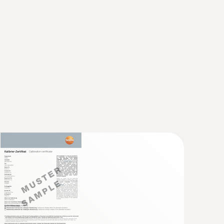
200 °C.
testo 440