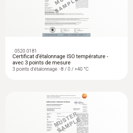
testo 176 H1 - Enregistreur de données
pour la température et l'humidité
Matériau du produit / du boîtier
acier inoxydable
Longueur du tube de sonde
:
0520 0181
Certificat d'étalonnage ISO température -
125 mm
avec 3 points de mesure
3 points d’étalonnage: -8 / 0 / +40 °C
Couleur du produit
argent
:
0560 7207
testo 720 - Thermomètre