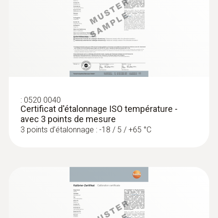
Diamètre du tube de sonde
4 mm
:
0572 1752
testo 175 T2 - Enregistreur de données
de température
Diamètre de la pointe du tube de sonde
3 mm
Longueur de câble
:
0520 0040
Certificat d'étalonnage ISO température -
1,5 m
avec 3 points de mesure
3 points d’étalonnage : -18 / 5 / +65 °C
Câble étiré
oui
Indice de protection
:
0572 1765
IP 67