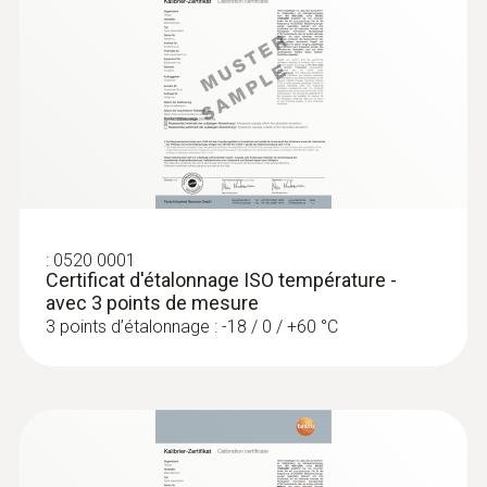
durée +150 °C, +140°C (2 minutes)
Données techniques générales
:
0560 1108
testo 110 - Thermomètre
Poids
128 g
:
0520 0001
Dimensions
Certificat d'étalonnage ISO température -
avec 3 points de mesure
1660 mm
3 points d’étalonnage : -18 / 0 / +60 °C
Longueur de la pointe du tube de sonde
15 mm