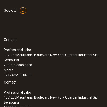
1) Selon norme EN 60584-2, précision Classe 1
de -40...+350 °C (type T).
Société
Données techniques générales
Poids
Contact
:
0563 1080
testo 108 - Thermomètre alimentaire
116 g
Professional Labo
107, Lot Mauritania, Boulevard New York Quartier Industriel Sidi
Bernoussi
Dimensions
20300
Casablanca
Maroc
1440 mm
+212 522 35 06 66
Contact
Longueur de câble
Professional Labo
1,3 m
107, Lot Mauritania, Boulevard New York Quartier Industriel Sidi
Bernoussi