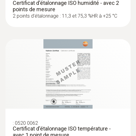
Précision
Certificat d'étalonnage ISO humidité - avec 2
points de mesure
±2 %HR (+2 à +98 %HR)
2 points d’étalonnage : 11,3 et 75,3 %HR à +25 °C
:
0520 0062
Certificat d'étalonnage ISO température -
avec 1 point de mesure