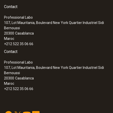
100 à 10000 ppm CH₄
Contact
Seuil d’alarme inférieur
Professional Labo
107, Lot Mauritania, Boulevard New York Quartier Industriel Sidi
100 ppm
Bernoussi
20300
Casablanca
Maroc
1. Seuil d'alarme
+212 522 35 06 66
Contact
200 ppm CH₄ (LED jaune)
Professional Labo
2. Seuil d'alarme
107, Lot Mauritania, Boulevard New York Quartier Industriel Sidi
Bernoussi
10000 ppm CH₄ (LED rouge)
20300
Casablanca
Maroc
+212 522 35 06 66