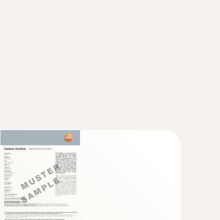
200 °C.
testo 440