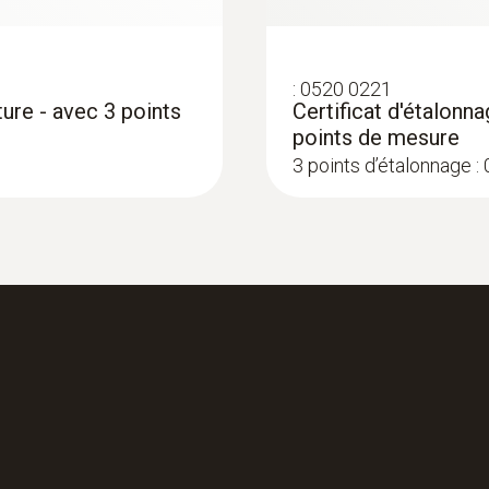
:
0520 0221
ure - avec 3 points
Certificat d'étalon
points de mesure
3 points d’étalonnage :
:
0572 1764
testo 176 T4 - Enre
e