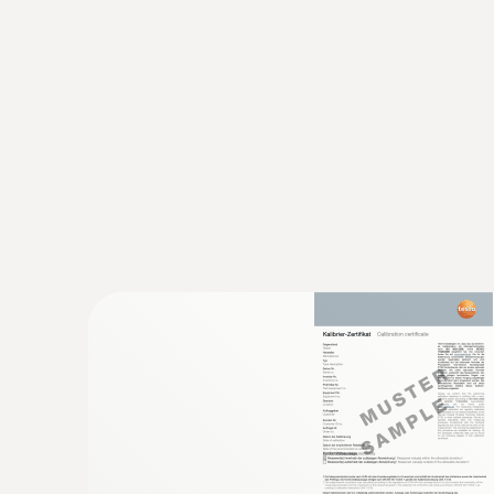
Données techniques générales
:
0563 0002 32
Kit CVC Ultimate testo Smart Probes