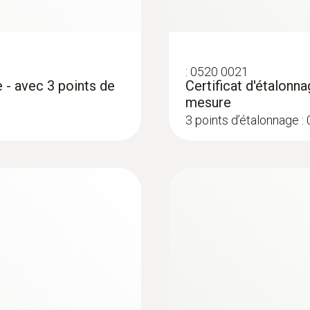
argent
Interfaces
:
0520 0021
 - avec 3 points de
Certificat d'étalonn
Connecteur thermocouple
mesure
3 points d’étalonnage :
:
0572 1753
testo 175 T3 - Enre