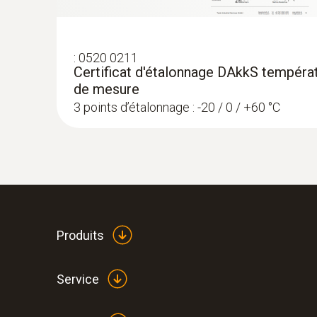
:
0520 0211
Certificat d'étalonnage DAkkS températ
de mesure
3 points d’étalonnage : -20 / 0 / +60 °C
:
0572 1763
testo 176 T3 -
Enregistreur de données de températur
Produits
Service