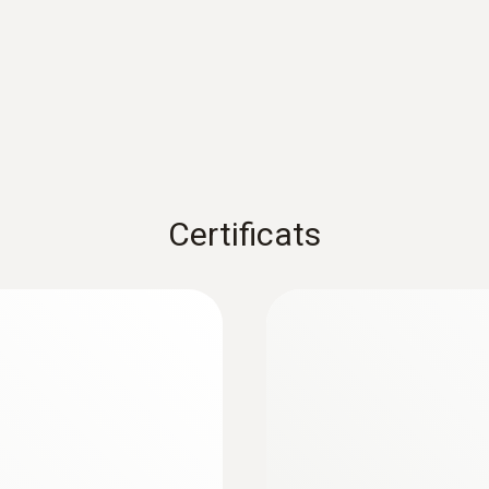
1) Selon norme EN 60584-1, précision Classe 2 de -40...+1
Poids
10 g
Certificats
Diamètre du tube de sonde
1,5 mm
:
0563 4412
Kit de laboratoire 
Longueur du tube de sonde
800 mm
Couleur du produit