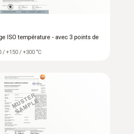
age ISO température - avec 3 points de
 0 / +150 / +300 °C
gistreur de température