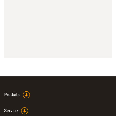
Partie 8 : Saisir des valeurs de mesure externes
Partie 9 : Activer l'IFOV
Partie 10 : Régler l'échelle de température
Partie 11 : Régler l'émissivité
Partie 12 : Sélectionner la palette de couleurs
Partie 13 : connecter testo 871, testo 872 avec testo
605i
Partie 14 : connecter le testo 871, testo 872 avec le
testo 770-3
Produits
Partie 15 : testo Thermography App avec testo 868,
testo 871, testo 872
Service