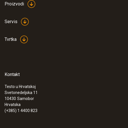
Proizvodi
Servis
Tvrtka
Kontakt
Testo u Hrvatskoj
Svetonedeljska 11
:
0632 3240
10430
Samobor
testo 324 - Pressure/gas leak detector
Hrvatska
€ 1230,00
(+385) 1 4400 823
€ 1537,50