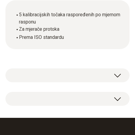
5 kalibracijskih točaka raspoređenih po mjernom
rasponu
Za mjerače protoka
Prema ISO standardu
ISO certifikat o kalibraciji protoka u plinovima
s 5 kalibracijskih točaka raspoređenih po
mjernom rasponu.