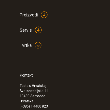
Proizvodi
Servis
Tvrtka
Kontakt
:
0560 5210
testo 521-1 - differential pressure meas
(0.2 % of f.v.)
Testo u Hrvatskoj
Svetonedeljska 11
€ 850,00
10430
Samobor
€ 1062,50
Hrvatska
(+385) 1 4400 823