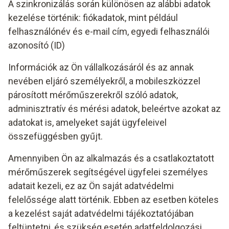
A szinkronizálás során különösen az alábbi adatok
kezelése történik: fiókadatok, mint például
felhasználónév és e-mail cím, egyedi felhasználói
azonosító (ID)
Információk az Ön vállalkozásáról és az annak
nevében eljáró személyekről, a mobileszközzel
párosított mérőműszerekről szóló adatok,
adminisztratív és mérési adatok, beleértve azokat az
adatokat is, amelyeket saját ügyfeleivel
összefüggésben gyűjt.
Amennyiben Ön az alkalmazás és a csatlakoztatott
mérőműszerek segítségével ügyfelei személyes
adatait kezeli, ez az Ön saját adatvédelmi
felelőssége alatt történik. Ebben az esetben köteles
a kezelést saját adatvédelmi tájékoztatójában
feltüntetni, és szükség esetén adatfeldolgozási