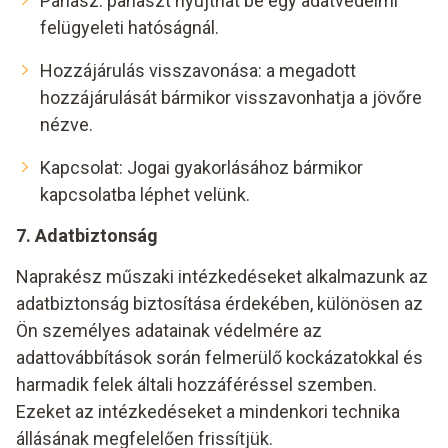
Panasz: panaszt nyújthat be egy adatvédelmi
felügyeleti hatóságnál.
Hozzájárulás visszavonása: a megadott
hozzájárulását bármikor visszavonhatja a jövőre
nézve.
Kapcsolat
: Jogai gyakorlásához bármikor
kapcsolatba léphet velünk.
7. Adatbiztonság
Naprakész műszaki intézkedéseket alkalmazunk az
adatbiztonság biztosítása érdekében, különösen az
Ön személyes adatainak védelmére az
adattovábbítások során felmerülő kockázatokkal és
harmadik felek általi hozzáféréssel szemben.
Ezeket az intézkedéseket a mindenkori technika
állásának megfelelően frissítjük.