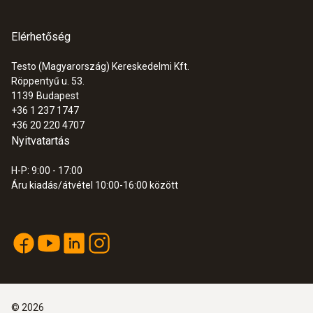
Elérhetőség
Testo (Magyarország) Kereskedelmi Kft.
Röppentyű u. 53.
1139
Budapest
+36 1 237 1747
+36 20 220 4707
Nyitvatartás
H-P: 9:00 - 17:00
Áru kiadás/átvétel 10:00-16:00 között
©
2026