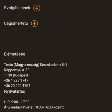
elemzések (min./max./átlag érték,
Szolgáltatások
határérték átlépés)
Cégismertető
:
0572 0566
testo 174 H - mini hőmérséklet-, és
páratartalom adatgyűjtő szett
Elérhetőség
Testo (Magyarország) Kereskedelmi Kft.
Röppentyű u. 53.
1139
Budapest
+36 1 237 1747
+36 20 220 4707
Nyitvatartás
H-P: 9:00 - 17:00
Áru kiadás/átvétel 10:00-16:00 között