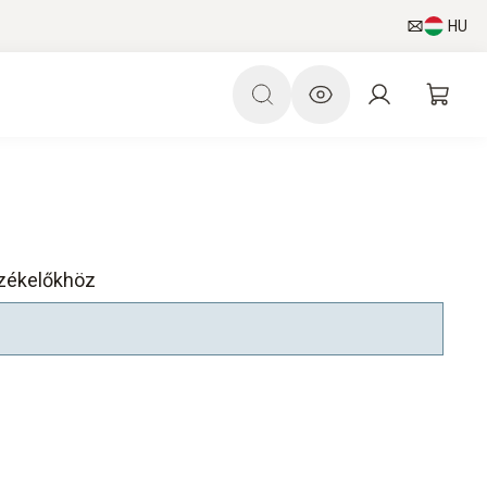
HU
rzékelőkhöz