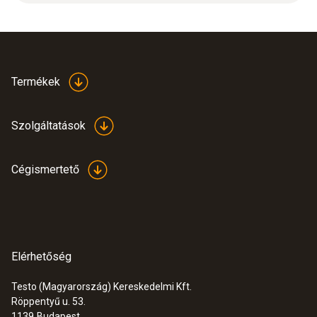
Product colour
white
Termékek
Szolgáltatások
Cégismertető
Elérhetőség
Testo (Magyarország) Kereskedelmi Kft.
Röppentyű u. 53.
:
0632 1552
1139
Budapest