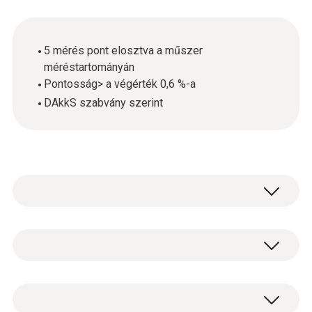
5 mérés pont elosztva a műszer
méréstartományán
Pontosság> a végérték 0,6 %-a
DAkkS szabvány szerint
Általános műszaki adatok
Műszerház
DAkkS nyomás kalibrálás 5 mérési ponton a
paper
méréstartományban felosztva.