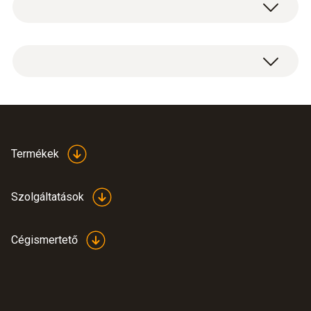
1 x dekorációs borítás
128 x 100 x 32 mm (LxWxH)
Műszerház
PC - ABS
Product colour
Brief instructions testo
Termékek
white
(
800.44 KB
)
160 – Deco-cover
Súly
Szolgáltatások
58 g
Cégismertető