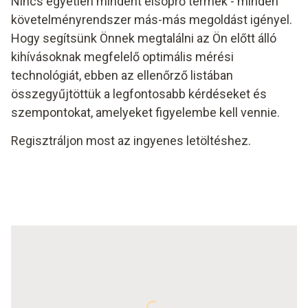
Nincs egyetlen mindent elsöprő termék - minden
követelményrendszer más-más megoldást igényel.
Hogy segítsünk Önnek megtalálni az Ön előtt álló
kihívásoknak megfelelő optimális mérési
technológiát, ebben az ellenőrző listában
összegyűjtöttük a legfontosabb kérdéseket és
szempontokat, amelyeket figyelembe kell vennie.
Regisztráljon most az ingyenes letöltéshez.