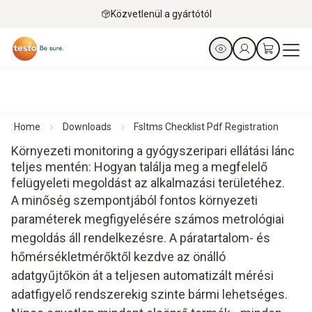
Közvetlenül a gyártótól
Home
Downloads
Fsltms Checklist Pdf Registration
Környezeti monitoring a gyógyszeripari ellátási lánc
teljes mentén: Hogyan találja meg a megfelelő
felügyeleti megoldást az alkalmazási területéhez.
A minőség szempontjából fontos környezeti
paraméterek megfigyelésére számos metrológiai
megoldás áll rendelkezésre. A páratartalom- és
hőmérsékletmérőktől kezdve az önálló
adatgyűjtőkön át a teljesen automatizált mérési
adatfigyelő rendszerekig szinte bármi lehetséges.