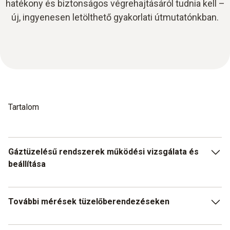
hatékony és biztonságos végrehajtásáról tudnia kell –
új, ingyenesen letölthető gyakorlati útmutatónkban.
Tartalom
Gáztüzelésű rendszerek működési vizsgálata és
beállítása
A gázcsatlakozók nyomásellenőrzése
További mérések tüzelőberendezéseken
Gáz-levegő arány beállítása