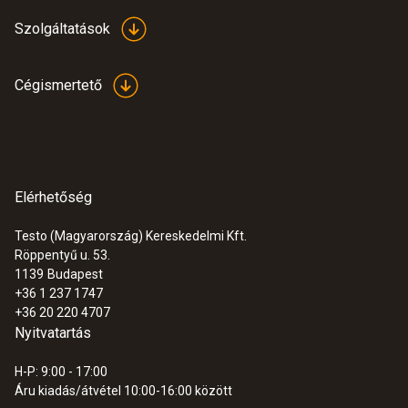
Szolgáltatások
Cégismertető
Elérhetőség
Testo (Magyarország) Kereskedelmi Kft.
Röppentyű u. 53.
1139
Budapest
+36 1 237 1747
+36 20 220 4707
Nyitvatartás
H-P: 9:00 - 17:00
Áru kiadás/átvétel 10:00-16:00 között