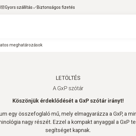
l
Gyors szállítás
Biztonságos fizetés
olatos meghatározások
LETÖLTÉS
A GxP szótár
Köszönjük érdeklődését a GxP szótár irányt!
m egy összefoglaló mű, mely elmagyarázza a GxP, a min
inológia nagy részét. Ezzel a kompakt anyaggal a GxP t
segítséget kapnak.