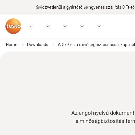
Közvetlenül a gyártótól
Ingyenes szállítás 0 Ft-tó
Home
Downloads
A GxP és a minőségbiztosítással kapcs
Az angol nyelvű dokumentu
a minőségbiztosítás term