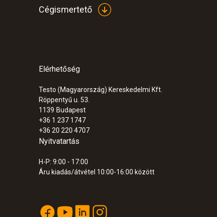
Cégismertető
Elérhetőség
Testo (Magyarország) Kereskedelmi Kft.
Röppentyű u. 53.
1139
Budapest
+36 1 237 1747
+36 20 220 4707
Nyitvatartás
H-P: 9:00 - 17:00
Áru kiadás/átvétel 10:00-16:00 között