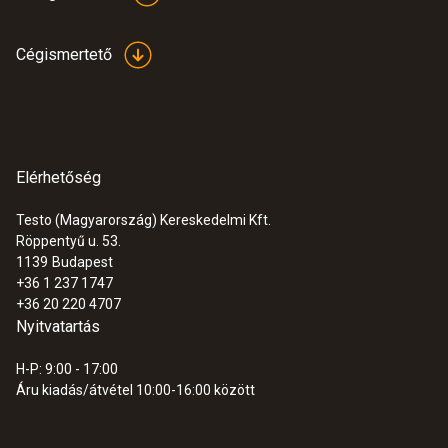
Cégismertető
Elérhetőség
Testo (Magyarország) Kereskedelmi Kft.
Röppentyű u. 53.
1139
Budapest
+36 1 237 1747
+36 20 220 4707
Nyitvatartás
H-P: 9:00 - 17:00
Áru kiadás/átvétel 10:00-16:00 között