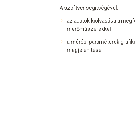
A szoftver segítségével:
az adatok kiolvasása a megf
mérőműszerekkel
a mérési paraméterek grafik
megjelenítése