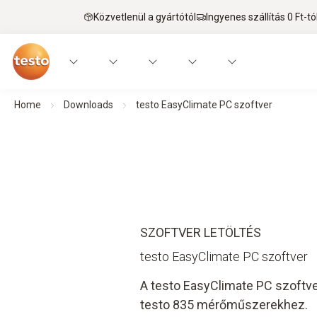
Közvetlenül a gyártótól
Ingyenes szállítás 0 Ft-tó
Home
Downloads
testo EasyClimate PC szoftver
SZOFTVER LETÖLTÉS
testo EasyClimate PC szoftver
A testo EasyClimate PC szoftve
testo 835 mérőműszerekhez.