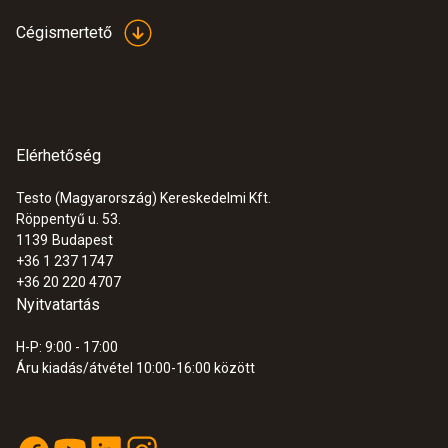
Cégismertető
Elérhetőség
Testo (Magyarország) Kereskedelmi Kft.
Röppentyű u. 53.
1139
Budapest
+36 1 237 1747
+36 20 220 4707
Nyitvatartás
H-P: 9:00 - 17:00
Áru kiadás/átvétel 10:00-16:00 között