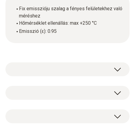
Fix emisszióju szalag a fényes felületekhez való
méréshez
Hőmérséklet ellenállás: max +250 °C
Emisszió (ɛ): 0.95
Hőkamerával vagy infrahőmérővel való
mérésekhez.
Emissziós szalag (tekercs, hossz: 10 m,
szélesség: 25 mm).