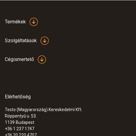
Termékek
Szolgáltatások
Cégismertető
Elérhetőség
Testo (Magyarország) Kereskedelmi Kft.
Röppentyű u. 53.
:
0560 8314
1139
Budapest
testo 830-T4 - Infra hőmérsékletmérő
+36 1 237 1747
műszer
+36 20 220 4707