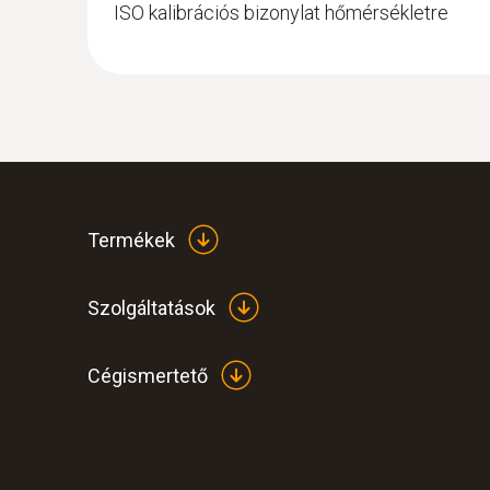
ISO kalibrációs bizonylat hőmérsékletre
Termékek
Szolgáltatások
Cégismertető