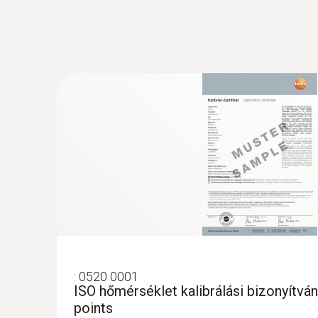
:
0563 4401
:
0520 0001
testo 440 16 mm-es szárnykerekes szet
ISO hőmérséklet kalibrálási bizonyítván
229.600 Ft
points
291.592 Ft