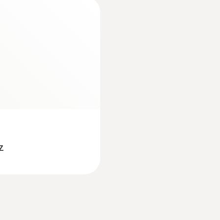
29 g
Application information
Méretek
53 x 288 x 122 mm (LxWxH)
Üzemi hőmérséklet
-5 ... +50 °C
Érzékelőcsúcs átmérő
z
4 mm
Measuring cable length
:
0560 4401
1 000 mm
szondával
testo 440 - klímat
142.700 Ft