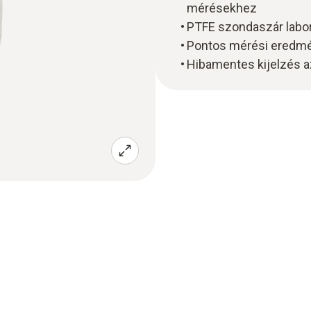
mérésekhez
PTFE szondaszár labora
Pontos mérési eredmé
Hibamentes kijelzés az