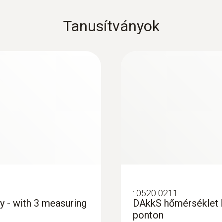
Product colour
181.229 Ft
Tanusítványok
white
:
0563 4403
:
0520 0211
t
testo 440 Bluetoot
y - with 3 measuring
DAkkS hőmérséklet k
293.200 Ft
ponton
372.364 Ft