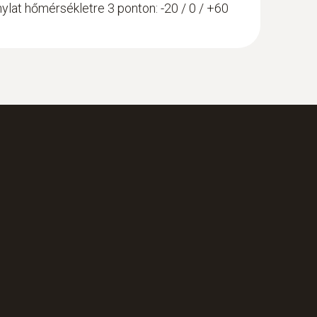
ylat hőmérsékletre 3 ponton: -20 / 0 / +60