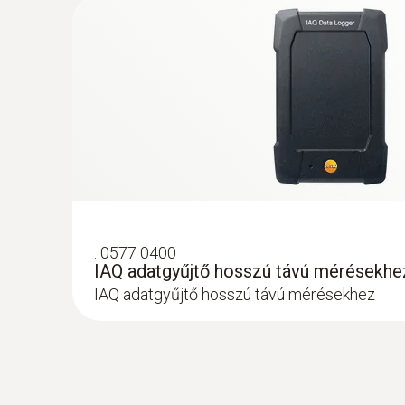
62.700 Ft
79.629 Ft
:
0577 0400
IAQ adatgyűjtő hosszú távú mérésekhe
IAQ adatgyűjtő hosszú távú mérésekhez
:
0563 0400 73
testo 400 légsebesség szett hődrótos 