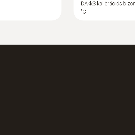
DAkkS kalibrációs bizon
°C