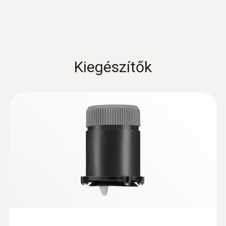
hőelemmel, 650 mm-es rugalmas tömlővel,
szűrőbetéttel, TÜV által bevizsgált.
Kiegészítők