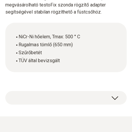
megvásárolható testoFix szonda rögzítő adapter
segítségével stabilan rögzíthető a füstcsőhöz.
NiCr-Ni hőelem, Tmax: 500 ° C
Rugalmas tömlő (650 mm)
Szűrőbetét
TÜV által bevizsgált
Moduláris füstgáz mintavevő szonda, L= 180
mm D= 8 mm, T max: 500 C° K-tipusú