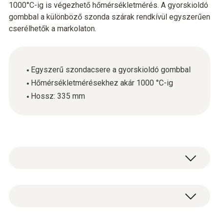
1000°C-ig is végezhető hőmérsékletmérés. A gyorskioldó
gombbal a különböző szonda szárak rendkívül egyszerűen
cserélhetők a markolaton.
Egyszerű szondacsere a gyorskioldó gombbal
Hőmérsékletmérésekhez akár 1000 °C-ig
Hossz: 335 mm
Általános műszaki adatok