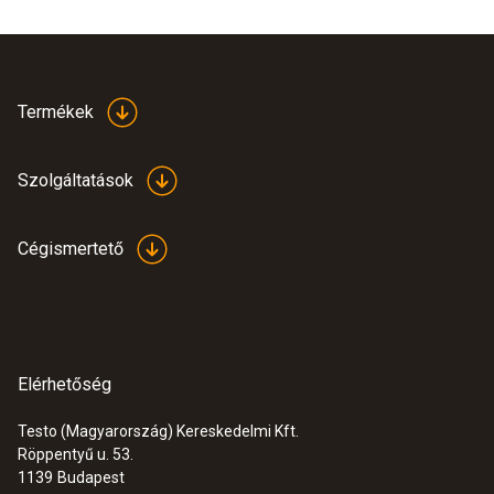
Érzékelőcsúcs hossz
35 mm
Termékek
Érzékelőszár átmérő
Szolgáltatások
5 mm
Cégismertető
Érzékelőcsúcs átmérő
3 mm
Védelmi osztály
Elérhetőség
IP65
Testo (Magyarország) Kereskedelmi Kft.
Röppentyű u. 53.
:
0563 1051
1139
Budapest
Műszerház
testo 105 - hőmérsékletmérő standard