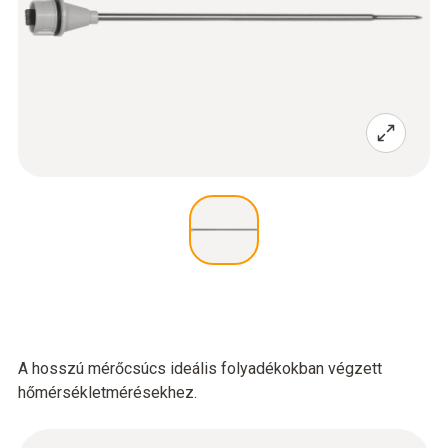
A hosszú mérőcsúcs ideális folyadékokban végzett
hőmérsékletmérésekhez.