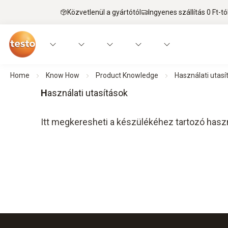
Közvetlenül a gyártótól
Ingyenes szállítás 0 Ft-tó
Home
Know How
Product Knowledge
Használati utasí
H
asználati utasítások
Itt megkeresheti a készülékéhez tartozó haszná