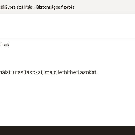
l
Gyors szállítás
Biztonságos fizetés
tások
lati utasításokat, majd letöltheti azokat.