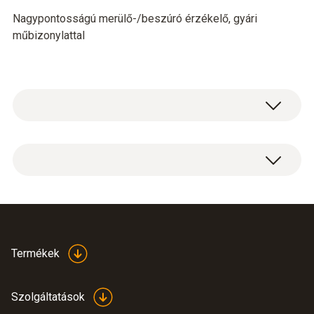
Nagypontosságú merülő-/beszúró érzékelő, gyári
műbizonylattal
Hőmérséklet - Pt100
Méréstartomány
-80 ... +300 °C
Highly accurate
Termékek
Pontosság
temperature probe 0614
(
435.3 KB
)
0240 en.de
±(0,05 °C + a mért érték 0,05%-a) (+100 ...
Szolgáltatások
+300 °C)