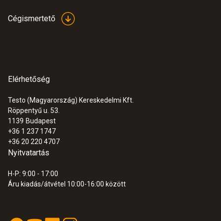
±(0,1 °C + a mért érték 0,05%-a) (-40 ... 0 °C)
Cégismertető
±0,3 °C (-80 ... -40 °C)
±0,05 °C (0 ... +100 °C)
Felbontás
Elérhetőség
0,01 °C (-40,00 ... -10,00 °C
Testo (Magyarország) Kereskedelmi Kft.
0,01 °C (100,00 ... +300,00 °C
Röppentyű u. 53.
0,001 °C (-10,00 ... 100,00 °C
1139
Budapest
+36 1 237 1747
+36 20 220 4707
Beállási idő
Nyitvatartás
60 mp
H-P: 9:00 - 17:00
Áru kiadás/átvétel 10:00-16:00 között