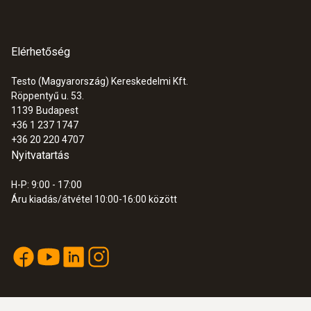
Általános műszaki adatok
Elérhetőség
:
0563 7352
testo 735-2 - többcsatornás
Érzékelőszár átmérő
hőmérsékletmérő
Testo (Magyarország) Kereskedelmi Kft.
216.500 Ft
Röppentyű u. 53.
4 mm
1139
Budapest
274.955 Ft
+36 1 237 1747
Rögzített kábel
+36 20 220 4707
Nyitvatartás
van
H-P: 9:00 - 17:00
Áru kiadás/átvétel 10:00-16:00 között
Érzékelőszár hossz
295 mm