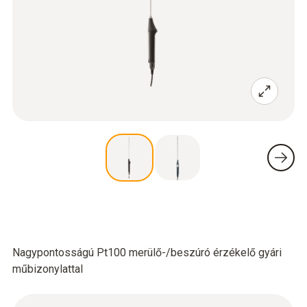
Nagypontosságú Pt100 merülő-/beszúró érzékelő gyári
műbizonylattal