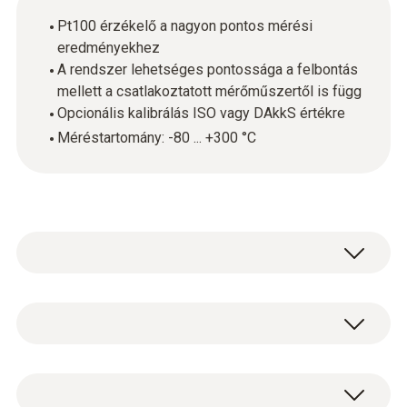
Pt100 érzékelő a nagyon pontos mérési
eredményekhez
A rendszer lehetséges pontossága a felbontás
mellett a csatlakoztatott mérőműszertől is függ
Opcionális kalibrálás ISO vagy DAkkS értékre
Méréstartomány: -80 ... +300 °C
A nagy pontosságú hőmérséklet-mérés nem
jelent problémát a Pt100 érzékelővel ellátott
merülő / beszúró érzékelő számára. Egy
Hőmérséklet - Pt100
alkalmas Testo hőmérsékleti mérőműszerrel