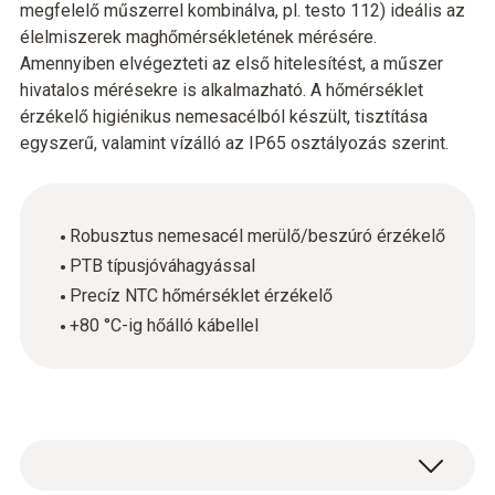
megfelelő műszerrel kombinálva, pl. testo 112) ideális az
élelmiszerek maghőmérsékletének mérésére.
Amennyiben elvégezteti az első hitelesítést, a műszer
hivatalos mérésekre is alkalmazható. A hőmérséklet
érzékelő higiénikus nemesacélból készült, tisztítása
egyszerű, valamint vízálló az IP65 osztályozás szerint.
Robusztus nemesacél merülő/beszúró érzékelő
PTB típusjóváhagyással
Precíz NTC hőmérséklet érzékelő
+80 °C-ig hőálló kábellel