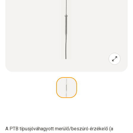
A PTB típusjóváhagyott merülő/beszúró érzékelő (a