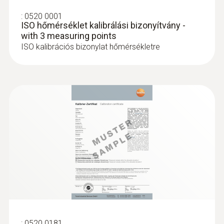
Érzékelőszár átmérő
:
0520 0001
4 mm
ISO hőmérséklet kalibrálási bizonyítvány -
with 3 measuring points
ISO kalibrációs bizonylat hőmérsékletre
Érzékelőcsúcs hossz
15 mm
Product colour
silver
Súly
104 g
:
0520 0181