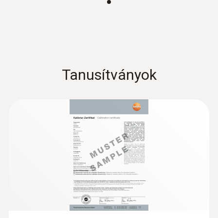
Védettségi osztály
IP65
Fix kábel
Tanusítványok
igen
Kábelhossz
1,5 m
Érzékelőcsúcs átmérő
3 mm