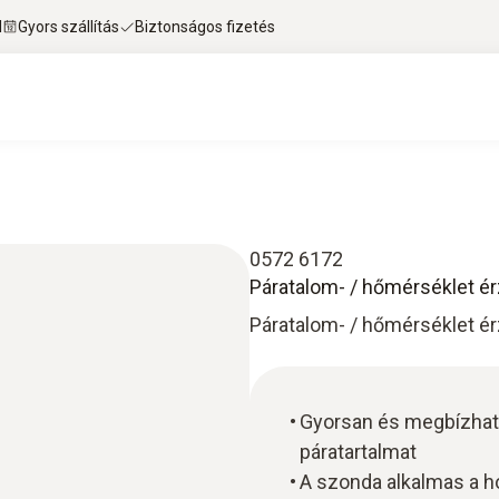
l
Gyors szállítás
Biztonságos fizetés
0572 6172
Páratalom- / hőmérséklet é
Páratalom- / hőmérséklet é
Gyorsan és megbízható
páratartalmat
A szonda alkalmas a 