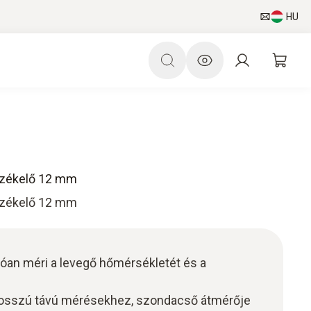
HU
rzékelő 12 mm
rzékelő 12 mm
an méri a levegő hőmérsékletét és a
hosszú távú mérésekhez, szondacső átmérője