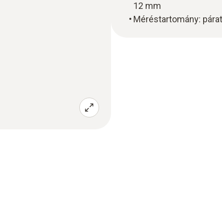
12 mm
Méréstartomány: párat