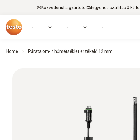
Közvetlenül a gyártótól
Ingyenes szállítás 0 Ft-tó
Home
Páratalom- / hőmérséklet érzékelő 12 mm