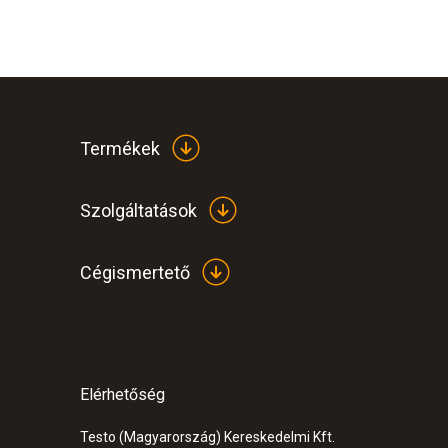
Páratartalom – kapacitív
Termékek
Szolgáltatások
Cégismertető
Elérhetőség
:
0572 1765
testo 176 H1 - hőmérséklet és páratart
Testo (Magyarország) Kereskedelmi Kft.