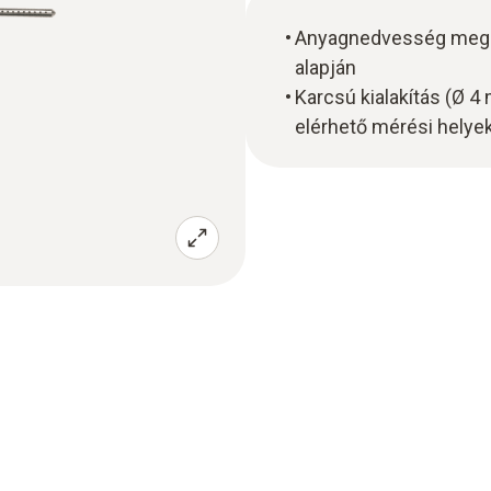
Anyagnedvesség megh
alapján
Karcsú kialakítás (Ø 4
elérhető mérési helye