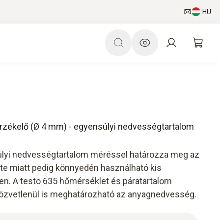
HU
zékelő (Ø 4 mm) - egyensúlyi nedvességtartalom
úlyi nedvességtartalom méréssel határozza meg az
e miatt pedig könnyedén használható kis
n. A testo 635 hőmérséklet és páratartalom
özvetlenül is meghatározható az anyagnedvesség.