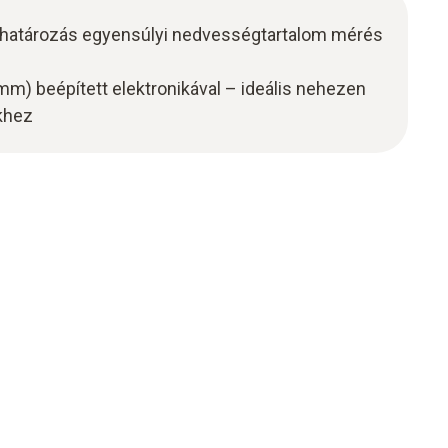
atározás egyensúlyi nedvességtartalom mérés
 mm) beépített elektronikával – ideális nehezen
khez