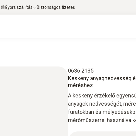
l
Gyors szállítás
Biztonságos fizetés
0636 2135
Keskeny anyagnedvesség ér
méréshez
A keskeny érzékelő egyens
anyagok nedvességét, méret
furatokban és mélyedésekbe
mérőműszerrel használva k