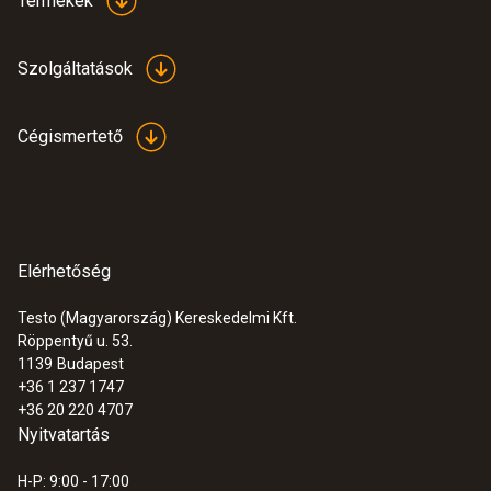
Termékek
Szolgáltatások
Cégismertető
Elérhetőség
Testo (Magyarország) Kereskedelmi Kft.
:
0563 4409
Röppentyű u. 53.
testo 440 Bluetooth®-os delta P
1139
Budapest
légsebesség szett 1
+36 1 237 1747
630.200 Ft
+36 20 220 4707
800.354 Ft
Nyitvatartás
H-P: 9:00 - 17:00