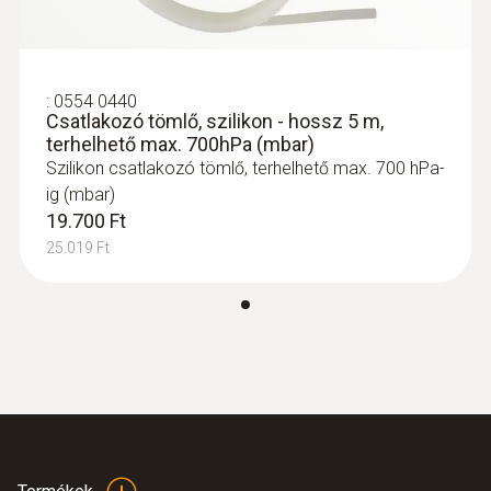
150 mm
szárnykerekes szondával
Prandtl-cső faktor
:
0554 0440
Csatlakozó tömlő, szilikon - hossz 5 m,
0,67
terhelhető max. 700hPa (mbar)
Szilikon csatlakozó tömlő, terhelhető max. 700 hPa-
Átmérő
ig (mbar)
19.700 Ft
8 mm
25.019 Ft
:
0563 0400 73
testo 400 légsebesség szett hődrótos
szondával