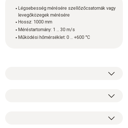
Légsebesség mérésére szellőzőcsatornák vagy
levegőközegek mérésére
Hossz: 1000 mm
Méréstartomány: 1 ... 30 m/s
Működési hőmérséklet: 0 ... +600 °C
A szellőzőcsatornák vagy levegőközegek,
áramlási sebességének méréséhez
kiegészítheti mérőműszerét egy Pitot-cső
Hőmérséklet - K típusú hőelem (NiCr-Ni)
felhasználásával. A Pitot-csövek biztosítják
az optimális körülményeket, különösen a